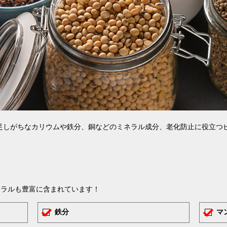
足しがちなカリウムや鉄分、銅などのミネラル成分、老化防止に役立つ
ネラルも豊富に含まれています！
✓
✓
鉄分
マ