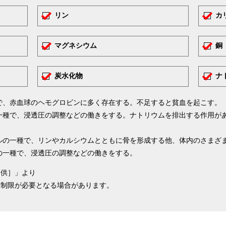
✓
✓
リン
カ
✓
✓
マグネシウム
銅
✓
✓
炭水化物
ナ
で、赤血球のヘモグロビンに多く存在する。不足すると貧血を起こす。
一種で、浸透圧の調整などの働きをする。ナトリウムを排出する作用が
ルの一種で、リンやカルシウムとともに骨を形成する他、体内のさまざ
の一種で、浸透圧の調整などの働きをする。
提供］」より
ム制限が必要となる場合があります。