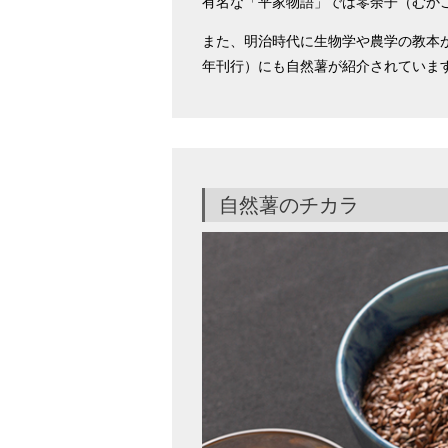
有名な「平家物語」では零余子（むか
また、明治時代に生物学や農学の教本が
年刊行）にも自然薯が紹介されていま
自然薯のチカラ